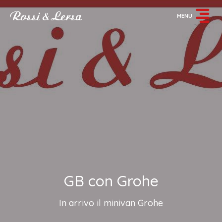
MENU
GB con Grohe
In arrivo il minivan Grohe