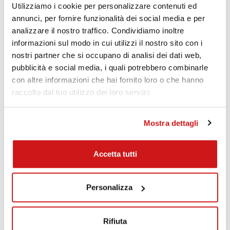
Utilizziamo i cookie per personalizzare contenuti ed
annunci, per fornire funzionalità dei social media e per
Ti potrebbe interessare anche:
analizzare il nostro traffico. Condividiamo inoltre
informazioni sul modo in cui utilizzi il nostro sito con i
nostri partner che si occupano di analisi dei dati web,
pubblicità e social media, i quali potrebbero combinarle
con altre informazioni che hai fornito loro o che hanno
raccolto dal tuo utilizzo dei loro servizi.
Mostra dettagli
Accetta tutti
13 OTTOBRE 2020
Sime Road Show
Personalizza
Lunedì 19 Ottobre il RoadShow Sime farà tappa a Poggiridenti! Ai
partecipanti iscritti al club SimeProfessionale e a coloro che si
iscriveranno durante l'even...
Rifiuta