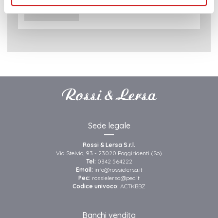
LEGGI DI PIÙ
Sede legale
Rossi & Lersa S.r.l.
Via Stelvio, 93 - 23020 Poggiridenti (So)
Tel:
0342 564222
Email:
info@rossielersa.it
Pec:
rossielersa@pec.it
Codice univoco:
ACTKBBZ
Banchi vendita