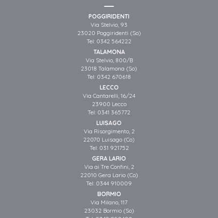
POGGIRIDENTI
Via Stelvio, 93
23020 Poggiridenti (So)
Tel:
0342 564222
TALAMONA
Via Stelvio, 800/B
23018 Talamona (So)
Tel:
0342 670618
LECCO
Via Cantarelli, 16/24
23900 Lecco
Tel:
0341 365772
LUISAGO
Via Risorgimento, 2
22070 Luisago (Co)
Tel:
031 921752
GERA LARIO
Via ai Tre Confini, 2
22010 Gera Lario (Co)
Tel:
0344 910009
BORMIO
Via Milano, 117
23032 Bormio (So)