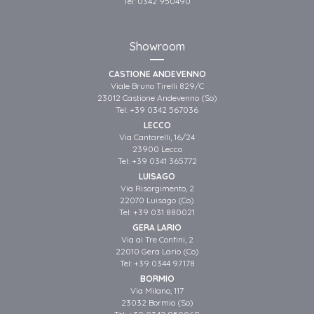
Tel:
0342 950490
Showroom
CASTIONE ANDEVENNO
Viale Bruno Tirelli 829/C
23012 Castione Andevenno (So)
Tel:
+39 0342 567036
LECCO
Via Cantarelli, 16/24
23900 Lecco
Tel:
+39 0341 365772
LUISAGO
Via Risorgimento, 2
22070 Luisago (Co)
Tel:
+39 031 880021
GERA LARIO
Via ai Tre Confini, 2
22010 Gera Lario (Co)
Tel:
+39 0344 97178
BORMIO
Via Milano, 117
23032 Bormio (So)