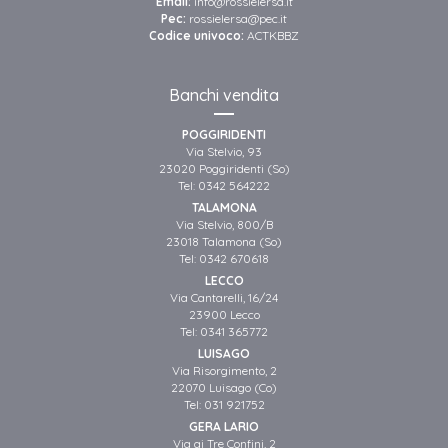
Email:
info@rossielersa.it
Pec:
rossielersa@pec.it
Codice univoco:
ACTKBBZ
Banchi vendita
POGGIRIDENTI
Via Stelvio, 93
23020 Poggiridenti (So)
Tel:
0342 564222
TALAMONA
Via Stelvio, 800/B
23018 Talamona (So)
Tel:
0342 670618
LECCO
Via Cantarelli, 16/24
23900 Lecco
Tel:
0341 365772
LUISAGO
Via Risorgimento, 2
22070 Luisago (Co)
Tel:
031 921752
GERA LARIO
Via ai Tre Confini, 2