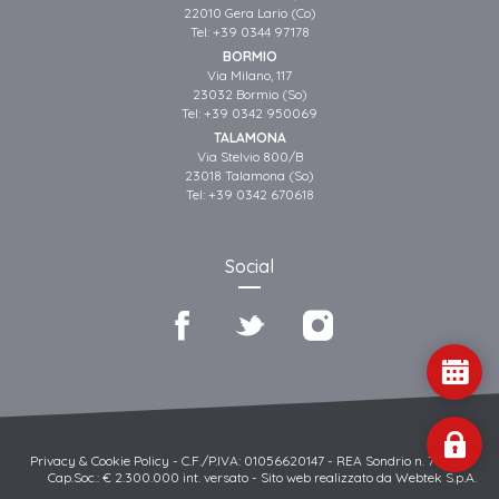
22010 Gera Lario (Co)
Tel:
+39 0344 97178
BORMIO
Via Milano, 117
23032 Bormio (So)
Tel:
+39 0342 950069
TALAMONA
Via Stelvio 800/B
23018 Talamona (So)
Tel:
+39 0342 670618
Social
Privacy & Cookie Policy
- C.F./P.IVA: 01056620147 - REA Sondrio n. 79392 -
Cap.Soc.: € 2.300.000 int. versato -
Sito web realizzato da Webtek S.p.A.