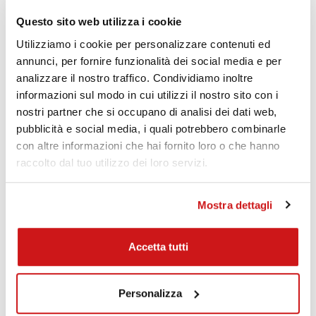
essere obbligato a rivelare i Dati per ordine delle autorità
pubbliche.
Questo sito web utilizza i cookie
Informative specifiche
Utilizziamo i cookie per personalizzare contenuti ed
Su richiesta dell’Utente, in aggiunta alle informazioni contenute
annunci, per fornire funzionalità dei social media e per
in questa privacy policy, questo Sito Web potrebbe fornire
analizzare il nostro traffico. Condividiamo inoltre
all'Utente delle informative aggiuntive e contestuali riguardanti
informazioni sul modo in cui utilizzi il nostro sito con i
Servizi specifici, o la raccolta ed il trattamento di Dati Personali.
nostri partner che si occupano di analisi dei dati web,
Log di sistema e manutenzione
pubblicità e social media, i quali potrebbero combinarle
Per necessità legate al funzionamento ed alla manutenzione,
con altre informazioni che hai fornito loro o che hanno
questo Sito Web e gli eventuali servizi terzi da essa utilizzati
raccolto dal tuo utilizzo dei loro servizi.
potrebbero raccogliere log di sistema, ossia file che registrano
le interazioni e che possono contenere anche Dati Personali,
quali l’indirizzo IP Utente.
Mostra dettagli
Informazioni non contenute in questa policy
Ulteriori informazioni in relazione al trattamento dei Dati
Accetta tutti
Personali potranno essere richieste in qualsiasi momento al
Titolare del Trattamento utilizzando gli estremi di contatto.
Risposta alle richieste “Do Not Track”
Personalizza
Questo Sito Web non supporta le richieste “Do Not Track”.