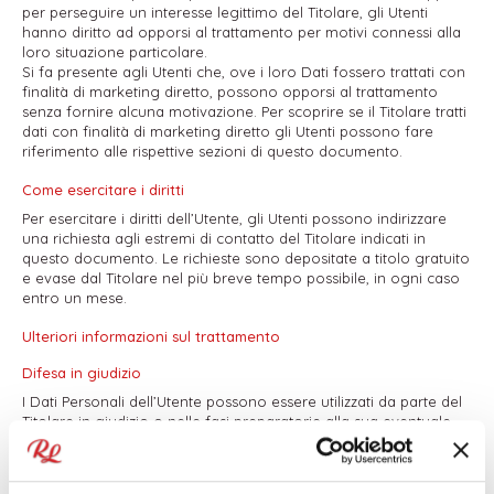
per perseguire un interesse legittimo del Titolare, gli Utenti
hanno diritto ad opporsi al trattamento per motivi connessi alla
loro situazione particolare.
Si fa presente agli Utenti che, ove i loro Dati fossero trattati con
finalità di marketing diretto, possono opporsi al trattamento
senza fornire alcuna motivazione. Per scoprire se il Titolare tratti
dati con finalità di marketing diretto gli Utenti possono fare
riferimento alle rispettive sezioni di questo documento.
Come esercitare i diritti
Per esercitare i diritti dell’Utente, gli Utenti possono indirizzare
una richiesta agli estremi di contatto del Titolare indicati in
questo documento. Le richieste sono depositate a titolo gratuito
e evase dal Titolare nel più breve tempo possibile, in ogni caso
entro un mese.
Ulteriori informazioni sul trattamento
Difesa in giudizio
I Dati Personali dell’Utente possono essere utilizzati da parte del
Titolare in giudizio o nelle fasi preparatorie alla sua eventuale
instaurazione per la difesa da abusi nell'utilizzo di questo Sito
Web o dei Servizi connessi da parte dell’Utente.
L’Utente dichiara di essere consapevole che il Titolare potrebbe