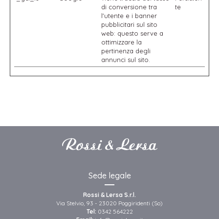
di conversione tra
te
l'utente e i banner
pubblicitari sul sito
web: questo serve a
ottimizzare la
pertinenza degli
annunci sul sito.
Sede legale
Rossi & Lersa S.r.l.
Via Stelvio, 93 - 23020 Poggiridenti (So)
Tel:
0342 564222