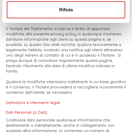
Per scoprire se gli eventuali servizi di terze parti utilizzati le
supportino, l'Utente è invitato a consultare le rispettive privacy
Rifiuta
policy.
Modifiche a questa privacy policy
Il Titolare del Trattamento si riserva il diritto di apportare
modifiche alla presente privacy policy in qualunque momento
dandone informazione agli Utenti su questa pagina e, se
possibile, su questo Sito Web nonché, qualora tecnicamente e
legalmente fattibile, inviando una notifica agli Utenti attraverso
uno degli estremi di contatto di cui è in possesso il Titolare . Si
prega dunque di consultare regolarmente questa pagina,
facendo riferimento alla data di ultima modifica indicata in
fondo.
Qualora le modifiche interessino trattamenti la cui base giuridica
è il consenso, il Titolare provvederà a raccogliere nuovamente il
consenso dell’Utente, se necessario.
Definizioni e riferimenti legali
Dati Personali (o Dati)
Costituisce dato personale qualunque informazione che,
direttamente o indirettamente, anche in collegamento con
qualsiasi altra informazione, ivi compreso un numero di