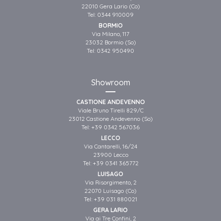
22010 Gera Lario (Co)
Tel:
0344 910009
BORMIO
Via Milano, 117
23032 Bormio (So)
Tel:
0342 950490
Showroom
CASTIONE ANDEVENNO
Viale Bruno Tirelli 829/C
23012 Castione Andevenno (So)
Tel:
+39 0342 567036
LECCO
Via Cantarelli, 16/24
23900 Lecco
Tel:
+39 0341 365772
LUISAGO
Via Risorgimento, 2
22070 Luisago (Co)
Tel:
+39 031 880021
GERA LARIO
Via ai Tre Confini, 2