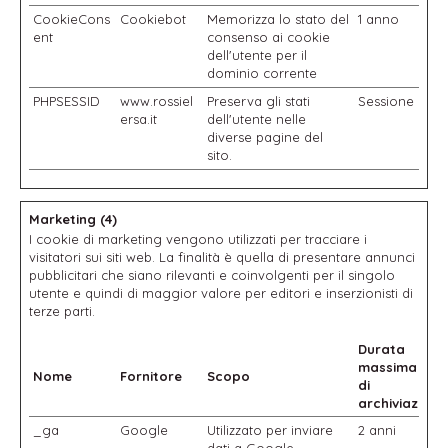
CookieCons
Cookiebot
Memorizza lo stato del
1 anno
ent
consenso ai cookie
dell'utente per il
dominio corrente
PHPSESSID
www.rossiel
Preserva gli stati
Sessione
ersa.it
dell'utente nelle
diverse pagine del
sito.
Marketing (4)
I cookie di marketing vengono utilizzati per tracciare i
visitatori sui siti web. La finalità è quella di presentare annunci
pubblicitari che siano rilevanti e coinvolgenti per il singolo
utente e quindi di maggior valore per editori e inserzionisti di
terze parti.
Durata
massima
Nome
Fornitore
Scopo
di
archiviazione
_ga
Google
Utilizzato per inviare
2 anni